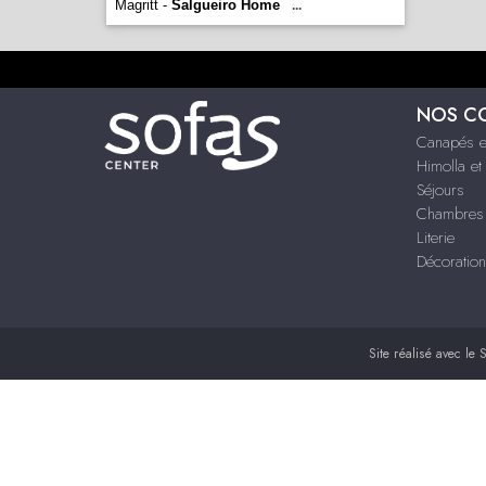
Magritt -
Salgueiro Home
...
NOS C
Canapés et
Himolla et
Séjours
Chambres
Literie
Décoration
Site réalisé avec le
S