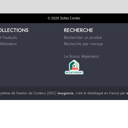
© 2026 Sofas Center
OLLECTIONS
RECHERCHE
 Fauteuils
Rechercher un produit
 Relaxation
Recherche par marque
Le Bonus Réparation
ystème de Gestion de Contenu (SGC)
imagenia
, créé et développé en France par