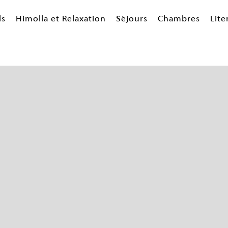
ls
Himolla et Relaxation
Séjours
Chambres
Lite