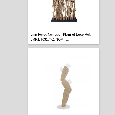
Lmp Ferret Nomade -
Flam et Luce
Réf.
LMP.ET0317/K1-NOM
...