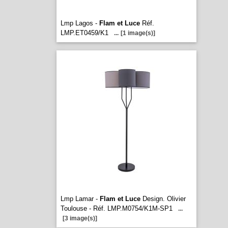
Lmp Lagos -
Flam et Luce
Réf.
LMP.ET0459/K1
...
[1 image(s)]
Lmp Lamar -
Flam et Luce
Design. Olivier
Toulouse - Réf. LMP.M0754/K1M-SP1
...
[3 image(s)]