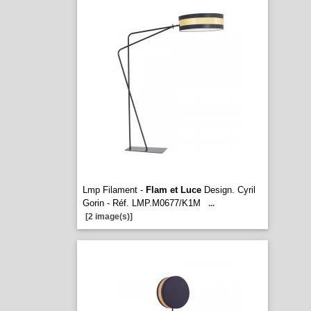
Lmp Filament -
Flam et Luce
Design. Cyril
Gorin - Réf. LMP.M0677/K1M
...
[2 image(s)]