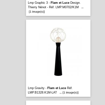
Lmp Graphic 3 -
Flam et Luce
Design.
Thierry Nénot - Réf. LMP.M0702/K1M
...
[1 image(s)]
Lmp Gravity -
Flam et Luce
Réf.
LMP.B1328.K1M-LAT
...
[1 image(s)]