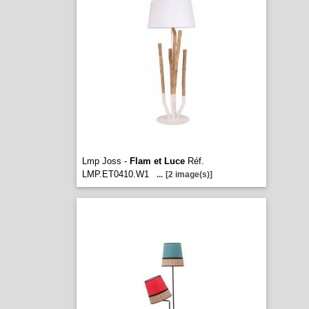
Lmp Joss -
Flam et Luce
Réf.
LMP.ET0410.W1
...
[2 image(s)]