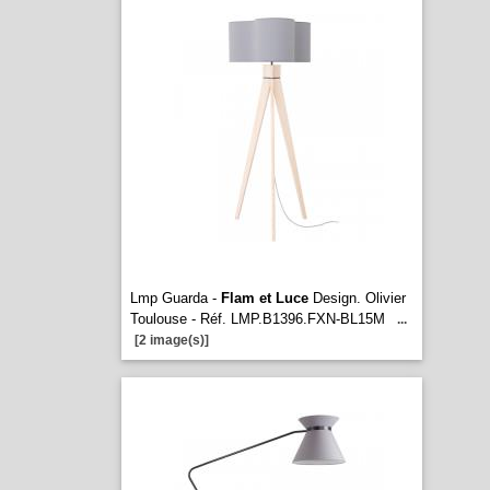
Lmp Guarda -
Flam et Luce
Design. Olivier
Toulouse - Réf. LMP.B1396.FXN-BL15M
...
[2 image(s)]