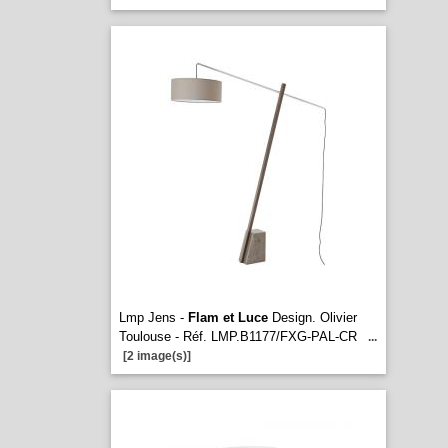
Lmp Jens -
Flam et Luce
Design. Olivier
Toulouse - Réf. LMP.B1177/FXG-PAL-CR
...
[2 image(s)]