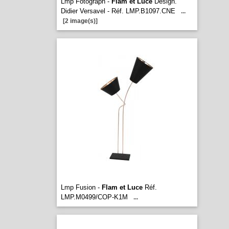
Lmp Fotograph -
Flam et Luce
Design.
Didier Versavel - Réf. LMP.B1097.CNE
...
[2 image(s)]
Lmp Fusion -
Flam et Luce
Réf.
LMP.M0499/COP-K1M
...