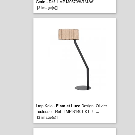
Gorin - Réf. LMP.M0579/W1M-W1
...
[2 image(s)]
Lmp Kalo -
Flam et Luce
Design. Olivier
Toulouse - Réf. LMP.B1401.K1-J
...
[2 image(s)]