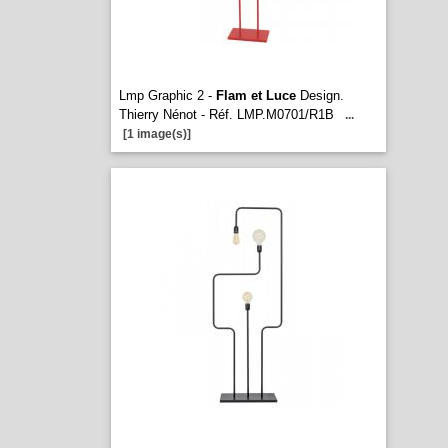
Lmp Graphic 2 -
Flam et Luce
Design.
Thierry Nénot - Réf. LMP.M0701/R1B
...
[1 image(s)]