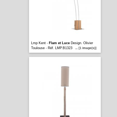
Lmp Kent -
Flam et Luce
Design. Olivier
Toulouse - Réf. LMP.B1323
...
[1 image(s)]