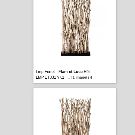
Lmp Ferret -
Flam et Luce
Réf.
LMP.ET0317/K1
...
[1 image(s)]