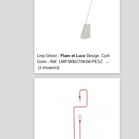
Lmp Ghost -
Flam et Luce
Design. Cyril
Gorin - Réf. LMP.M0627/W1M-PESZ
...
[1 image(s)]