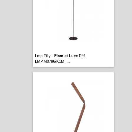
Lmp Filly -
Flam et Luce
Réf.
LMP.M0796/K1M
...