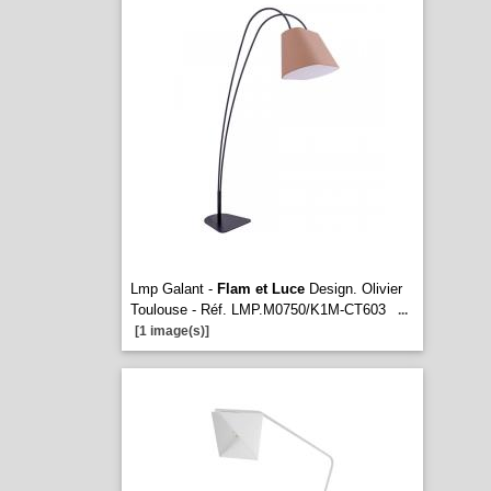
Lmp Galant -
Flam et Luce
Design. Olivier
Toulouse - Réf. LMP.M0750/K1M-CT603
...
[1 image(s)]