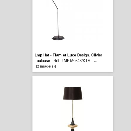
Lmp Hat -
Flam et Luce
Design. Olivier
Toulouse - Réf. LMP.M0548/K1M
...
[2 image(s)]