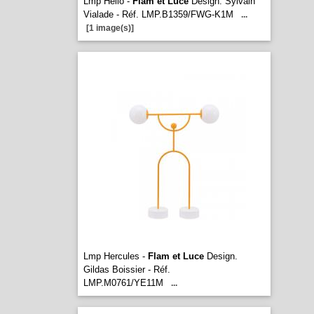
Lmp Helio -
Flam et Luce
Design. Sylvain
Vialade - Réf. LMP.B1359/FWG-K1M
...
[1 image(s)]
Lmp Hercules -
Flam et Luce
Design.
Gildas Boissier - Réf.
LMP.M0761/YE11M
...