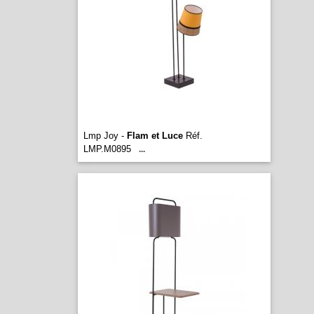
Lmp Joy -
Flam et Luce
Réf.
LMP.M0895
...