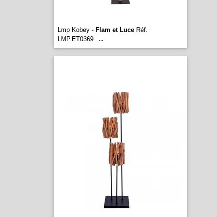
Lmp Kobey -
Flam et Luce
Réf.
LMP.ET0369
...