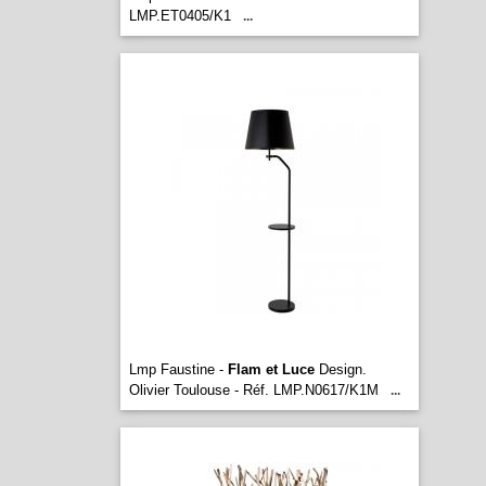
LMP.ET0405/K1
...
Lmp Faustine -
Flam et Luce
Design.
Olivier Toulouse - Réf. LMP.N0617/K1M
...