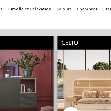
ls
Himolla et Relaxation
Séjours
Chambres
Lite
CELIO