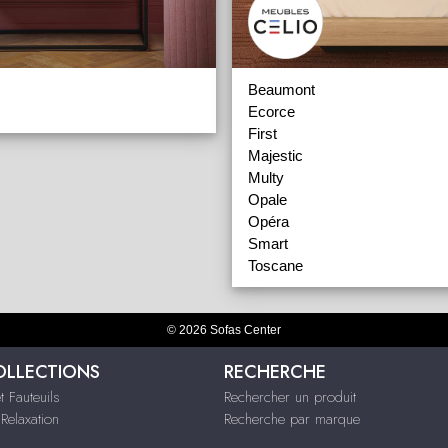
Beaumont
Ecorce
First
Majestic
Multy
Opale
Opéra
Smart
Toscane
© 2026 Sofas Center
OLLECTIONS
RECHERCHE
 Fauteuils
Rechercher un produit
 Relaxation
Recherche par marque