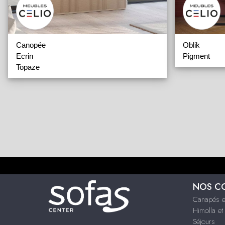
Canopée
Oblik
Ecrin
Pigment
Topaze
NOS C
Canapés et
Himolla et
Séjours